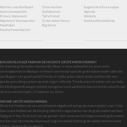
Klanten voordeelkaart
Onze merken
Bagoes brochure najaar
Actievoorwaarden
Kadobonnen
Agenda
Privacy statement
Tell a friend
Winkels
Algemene Voorwaarden
Grote maten beurs
modeoutlet webshop
Maattabel
Big shirts
Maatschema laarzen
BAGOES PLUS SIZE FASHION DE MOOISTE GROTE MATEN MERKEN!
De mooiste grote maten merken bij elkaar. In onze webwinkel en onze vaste
verkooppunten in Alkmaar en Hoorn voeren wij naast de grote maten mode collectie
van Bagoes een groot aantal Trendy en vlotte grote maten mode merken die een
goede aanvulling vormen op onze eigen collectie. Trendy jeans broeken van o.a. Veto.
De kleding wordt aangevuld met een gevarieerd aanbod in
laarzen brede schacht
van
diverse merken zoals JJ Footwear en Jilsen.
NIEUWE GROTE MATEN MERKEN.
Sinds kort hebben we ons assortiment uitgebreid met grote maten panty's van Cette.
Daarnaast hebben we de kleding collectie's opgenomen van de grote maten merken
Yppig en X-two. Sinds kort zijn we gestart met
Junarose
het hippe nieuwe grote maten
merken van Vero Moda. Daarnaast nog een aantal Duitse grote maten merken zoals
Chalou, Sempre Piu en Aprico.