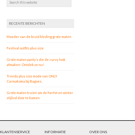
RECENTE BERICHTEN
Moeder van de bruid kleding grote maten
Festival outfits plus size
Grote maten panty’s die de curvy look
afmaken: Ontdek ze nu!
Trendy plus size mode van ONLY
Carmakoma bij Bagoes.
Grote maten truien om de herfst en winter
stijlvol door te komen
KLANTENSERVICE
INFORMATIE
OVER ONS