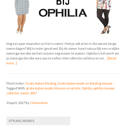
Nog een paar maanden en het is zomer! Heb je ook al zin in die warme lange
zomerdagen? Wij in ieder geval wel. Bij de zomer hoort natuurlijk een vrolijke
zomergarderobe om het seizoen nog mooier te maken. Ophilia is hét merk om
je zomergarderobe mee aan te vullen. Met collectie vol kleuren en …
[Read
more...]
Filed Under:
Grote maten kleding
,
Grote maten mode en kleding nieuws
Tagged With:
grote maten mode
,
kleuren en prints
,
Ophilia
,
ophilia nieuwe
collectie
,
zomer 2017
10 april, 2017
By
Clementine
STYLING ADVIES