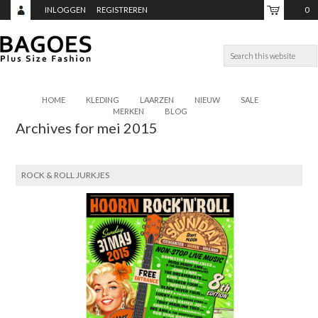
INLOGGEN
REGISTREREN
0
ITEMS,
TOTAAL:
€0,00
HOME
KLEDING
LAARZEN
NIEUW
SALE
MERKEN
BLOG
Archives for mei 2015
ROCK & ROLL JURKJES