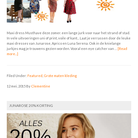
Maxi dress Musthave deze zomer. een lange jurk voor naar het strand of stad.
In vele uitvoeringen uni of print, voile of kant... Laat je verrassen door de leuke
maxi dresses van Junarose, Aprico en Luna Serena. Ook in de knielange
jurkjes mag je trouwens gezien worden. Vooral een eye catcher van …
[Read
more...]
Filed Under:
Featured
,
Grote maten kleding
12 mei, 2015
By
Clementine
JUNAROSE 20% KORTING