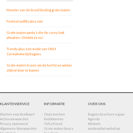
Moeder van de bruid kleding grote maten
Festival outfits plus size
Grote maten panty’s die de curvy look
afmaken: Ontdek ze nu!
Trendy plus size mode van ONLY
Carmakoma bij Bagoes.
Grote maten truien om de herfst en winter
stijlvol door te komen
KLANTENSERVICE
INFORMATIE
OVER ONS
Klanten voordeelkaart
Onze merken
Bagoes brochure najaar
Actievoorwaarden
Kadobonnen
Agenda
Privacy statement
Tell a friend
Winkels
Algemene Voorwaarden
Grote maten beurs
modeoutlet webshop