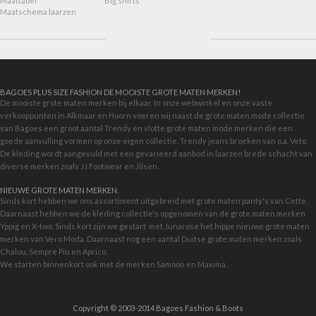
Maattabel
Big shirts
Maatschema laarzen
BAGOES PLUS SIZE FASHION DE MOOISTE GROTE MATEN MERKEN!
De mooiste grote maten merken bij elkaar. In onze webwinkel en onze vaste
verkooppunten in Alkmaar en Hoorn voeren wij naast de grote maten mode collectie
van Bagoes een groot aantal Trendy en vlotte grote maten mode merken die een
goede aanvulling vormen op onze eigen collectie. Trendy jeans broeken van o.a. Veto.
De kleding wordt aangevuld met een gevarieerd aanbod in
laarzen brede schacht
van
diverse merken zoals JJ Footwear en Jilsen.
NIEUWE GROTE MATEN MERKEN.
Sinds kort hebben we ons assortiment uitgebreid met grote maten panty's van Cette.
Daarnaast hebben we de kleding collectie's opgenomen van de grote maten merken
Yppig en X-two. Sinds kort zijn we gestart met
Junarose
het hippe nieuwe grote maten
merken van Vero Moda. Daarnaast nog een aantal Duitse grote maten merken zoals
Chalou, Sempre Piu en Aprico.
We starten binnenkort ook met de merken
Samoon
en Maxima.
Copyright © 2003-2014 Bagoes Fashion & Boots