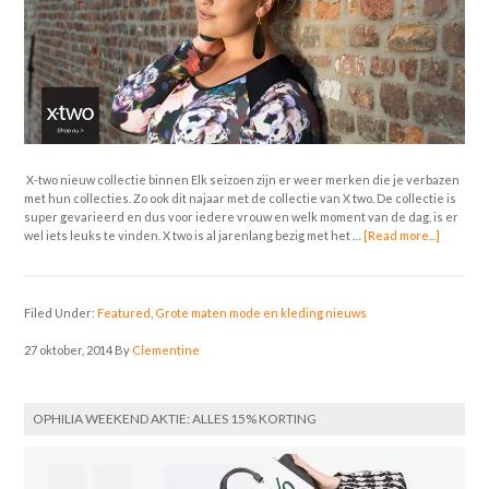
X-two nieuw collectie binnen Elk seizoen zijn er weer merken die je verbazen
met hun collecties. Zo ook dit najaar met de collectie van X two. De collectie is
super gevarieerd en dus voor iedere vrouw en welk moment van de dag, is er
wel iets leuks te vinden. X two is al jarenlang bezig met het …
[Read more...]
Filed Under:
Featured
,
Grote maten mode en kleding nieuws
27 oktober, 2014
By
Clementine
OPHILIA WEEKEND AKTIE: ALLES 15% KORTING