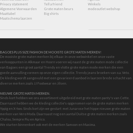
Privacy statement
Tell a friend
Winkels
Algemene Voorwaarden
Grote maten beurs
modeoutlet webshop
Maattabel
Big shirts
Maatschema laarzen
BAGOES PLUS SIZE FASHION DE MOOISTE GROTE MATEN MERKEN!
De mooiste grote maten merken bij elkaar. In onze webwinkel en onze vaste
verkooppunten in Alkmaar en Hoorn voeren wij naast de grote maten mode collectie
van Bagoes een groot aantal Trendy en vlotte grote maten mode merken die een
goede aanvulling vormen op onze eigen collectie. Trendy jeans broeken van o.a. Veto.
De kleding wordt aangevuld met een gevarieerd aanbod in
laarzen brede schacht
van
diverse merken zoals JJ Footwear en Jilsen.
NIEUWE GROTE MATEN MERKEN.
Sinds kort hebben we ons assortiment uitgebreid met grote maten panty's van Cette.
Daarnaast hebben we de kleding collectie's opgenomen van de grote maten merken
Yppig en X-two. Sinds kort zijn we gestart met
Junarose
het hippe nieuwe grote maten
merken van Vero Moda. Daarnaast nog een aantal Duitse grote maten merken zoals
Chalou, Sempre Piu en Aprico.
We starten binnenkort ook met de merken
Samoon
en Maxima.