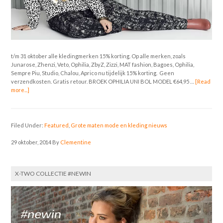
t/m 31 oktober alle kledingmerken 15% korting. Op alle merken, zoals
Junarose, Zhenzi, Veto, Ophilia, ZbyZ, Zizzi, MAT fashion, Bagoes, Ophilia,
Sempre Piu, Studio, Chalou, Aprico nu tijdelijk 15% korting. Geen
verzendkosten. Gratis retour. BROEK OPHILIA UNI BOL MODEL €64,95 …
[Read
more...]
Filed Under:
Featured
,
Grote maten mode en kleding nieuws
29 oktober, 2014
By
Clementine
X-TWO COLLECTIE #NEWIN