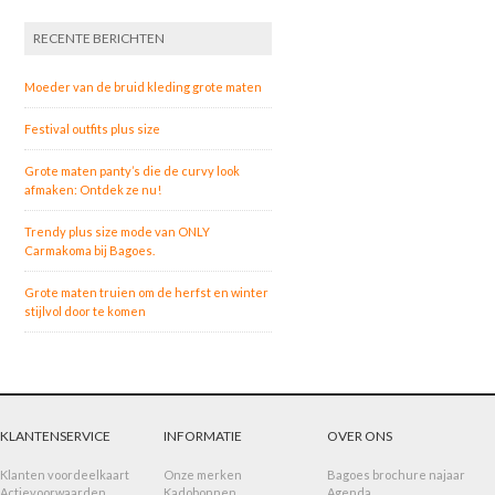
RECENTE BERICHTEN
Moeder van de bruid kleding grote maten
Festival outfits plus size
Grote maten panty’s die de curvy look
afmaken: Ontdek ze nu!
Trendy plus size mode van ONLY
Carmakoma bij Bagoes.
Grote maten truien om de herfst en winter
stijlvol door te komen
KLANTENSERVICE
INFORMATIE
OVER ONS
Klanten voordeelkaart
Onze merken
Bagoes brochure najaar
Actievoorwaarden
Kadobonnen
Agenda