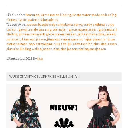
Filed Under:
Featured
,
Grote maten kleding
,
Grote maten mode en kleding
nieuws
,
Grote maten styling advies
Tagged With:
bagoes
,
bagoes only carmakoma
,
curvy
,
curvy clothing
,
curvy
fashion
,
gewatteerde jassen
,
grote maten
,
grote maten jassen
,
grote maten
kleding
,
grote maten merk
,
grote maten merken
,
grote maten mode
,
jassen
,
Junarose
,
Junarose jassen
,
junarose najaarsjassen
,
najaarsjassen
,
nieuw
,
nieuw seizoen
,
only carmakoma
,
plus size
,
plus size fashion
,
plus size jassen
,
plus size kleding
,
wollen jassen
,
zizzi
,
zizzi jassen
,
zizzi najaarsjassen
15 augustus, 2018
By
Ilse
PLUS SIZE VINTAGE JURK? KIES HELL BUNNY!