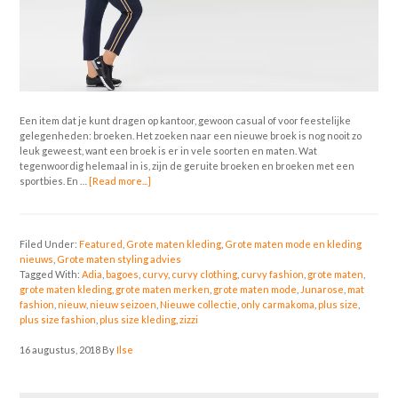
Een item dat je kunt dragen op kantoor, gewoon casual of voor feestelijke
gelegenheden: broeken. Het zoeken naar een nieuwe broek is nog nooit zo
leuk geweest, want een broek is er in vele soorten en maten. Wat
tegenwoordig helemaal in is, zijn de geruite broeken en broeken met een
sportbies. En …
[Read more...]
Filed Under:
Featured
,
Grote maten kleding
,
Grote maten mode en kleding
nieuws
,
Grote maten styling advies
Tagged With:
Adia
,
bagoes
,
curvy
,
curvy clothing
,
curvy fashion
,
grote maten
,
grote maten kleding
,
grote maten merken
,
grote maten mode
,
Junarose
,
mat
fashion
,
nieuw
,
nieuw seizoen
,
Nieuwe collectie
,
only carmakoma
,
plus size
,
plus size fashion
,
plus size kleding
,
zizzi
16 augustus, 2018
By
Ilse