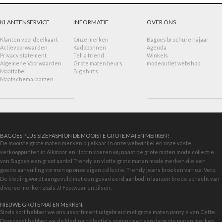
KLANTENSERVICE
INFORMATIE
OVER ONS
Klanten voordeelkaart
Onze merken
Bagoes brochure najaar
Actievoorwaarden
Kadobonnen
Agenda
Privacy statement
Tell a friend
Winkels
Algemene Voorwaarden
Grote maten beurs
modeoutlet webshop
Maattabel
Big shirts
Maatschema laarzen
BAGOES PLUS SIZE FASHION DE MOOISTE GROTE MATEN MERKEN!
De mooiste grote maten merken bij elkaar. In onze webwinkel en onze vaste
verkooppunten in Alkmaar en Hoorn voeren wij naast de grote maten mode collectie
van Bagoes een groot aantal Trendy en vlotte grote maten mode merken die een
goede aanvulling vormen op onze eigen collectie. Trendy jeans broeken van o.a. Veto.
De kleding wordt aangevuld met een gevarieerd aanbod in
laarzen brede schacht
van
diverse merken zoals JJ Footwear en Jilsen.
NIEUWE GROTE MATEN MERKEN.
Sinds kort hebben we ons assortiment uitgebreid met grote maten panty's van Cette.
Daarnaast hebben we de kleding collectie's opgenomen van de grote maten merken