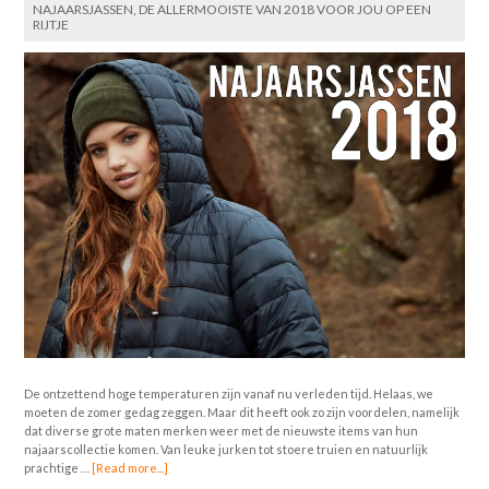
NAJAARSJASSEN, DE ALLERMOOISTE VAN 2018 VOOR JOU OP EEN
RIJTJE
De ontzettend hoge temperaturen zijn vanaf nu verleden tijd. Helaas, we
moeten de zomer gedag zeggen. Maar dit heeft ook zo zijn voordelen, namelijk
dat diverse grote maten merken weer met de nieuwste items van hun
najaarscollectie komen. Van leuke jurken tot stoere truien en natuurlijk
prachtige …
[Read more...]