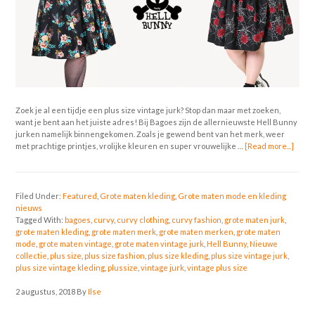
Zoek je al een tijdje een plus size vintage jurk? Stop dan maar met zoeken,
want je bent aan het juiste adres! Bij Bagoes zijn de allernieuwste Hell Bunny
jurken namelijk binnengekomen. Zoals je gewend bent van het merk, weer
met prachtige printjes, vrolijke kleuren en super vrouwelijke …
[Read more...]
Filed Under:
Featured
,
Grote maten kleding
,
Grote maten mode en kleding
nieuws
Tagged With:
bagoes
,
curvy
,
curvy clothing
,
curvy fashion
,
grote maten jurk
,
grote maten kleding
,
grote maten merk
,
grote maten merken
,
grote maten
mode
,
grote maten vintage
,
grote maten vintage jurk
,
Hell Bunny
,
Nieuwe
collectie
,
plus size
,
plus size fashion
,
plus size kleding
,
plus size vintage jurk
,
plus size vintage kleding
,
plussize
,
vintage jurk
,
vintage plus size
2 augustus, 2018
By
Ilse