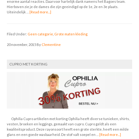
enorme aantal reacties. Daarvoor hartelijk dank namens het Bagoes team.
Hierboven zie je de dames die zijn geeindigd op de 1e, 2e en 3e plaats.
Uiteindelijk …
[Read more...]
Filed Under:
Geen categorie
,
Grote maten kleding
20 november, 2015
By
Clementine
CUPRO MET KORTING
Ophilia Cupro artikelen met korting Ophilia heeft diverse tunieken, shirts,
vesten, broeken en leggings, gemaakt van cupro. Cupro geldt als een
kwaliteitsproduct. Deze rayonsoort heeft een grote sterkte, heeft een milde
glans en een goede wasbaarheid. De stof valt soepel en …
[Read more...]