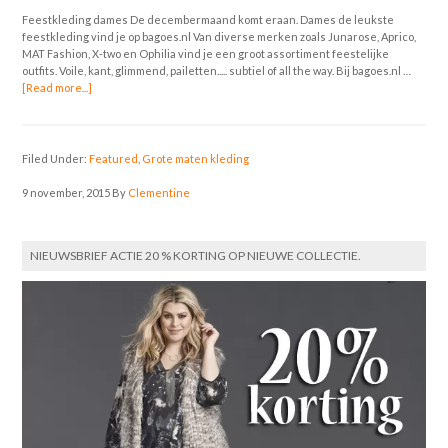
Feestkleding dames De decembermaand komt eraan. Dames de leukste
feestkleding vind je op bagoes.nl Van diverse merken zoals Junarose, Aprico,
MAT Fashion, X-two en Ophilia vind je een groot assortiment feestelijke
outfits. Voile, kant, glimmend, pailetten..... subtiel of all the way. Bij bagoes.nl …
[Read more...]
Filed Under:
Featured
,
Grote maten kleding
9 november, 2015
By
Clementine
NIEUWSBRIEF ACTIE 20 % KORTING OP NIEUWE COLLECTIE.