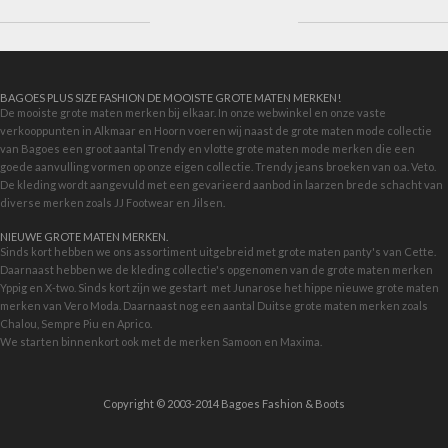
BAGOES PLUS SIZE FASHION DE MOOISTE GROTE MATEN MERKEN!
De mooiste grote maten merken bij elkaar. In onze webwinkel en onze vaste
verkooppunten in Alkmaar en Hoorn voeren wij naast de grote maten mode collectie
van Bagoes een groot aantal Trendy en vlotte grote maten mode merken die een
goede aanvulling vormen op onze eigen collectie. Trendy jeans broeken van o.a. Veto.
De kleding wordt aangevuld met een gevarieerd aanbod in
laarzen brede schacht
van
diverse merken zoals JJ Footwear en Jilsen.
NIEUWE GROTE MATEN MERKEN.
Sinds kort hebben we ons assortiment uitgebreid met grote maten panty's van Cette.
Daarnaast hebben we de kleding collectie's opgenomen van de grote maten merken
Yppig en X-two. Sinds kort zijn we gestart met
Junarose
het hippe nieuwe grote maten
merken van Vero Moda. Daarnaast nog een aantal Duitse grote maten merken zoals
Chalou, Sempre Piu en Aprico.
We starten binnenkort ook met de merken
Samoon
en Maxima.
Copyright © 2003-2014 Bagoes Fashion & Boots