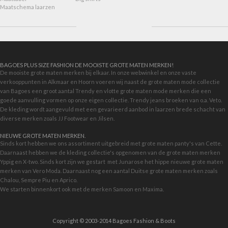
Maatschema laarzen
BAGOES PLUS SIZE FASHION DE MOOISTE GROTE MATEN MERKEN!
De mooiste grote maten merken bij elkaar. In onze webwinkel en onze vaste
verkooppunten in Alkmaar en Hoorn voeren wij naast de grote maten mode collectie
van Bagoes een groot aantal Trendy en vlotte grote maten mode merken die een
goede aanvulling vormen op onze eigen collectie. Trendy jeans broeken van o.a. Veto.
De kleding wordt aangevuld met een gevarieerd aanbod in
laarzen brede schacht
van
diverse merken zoals JJ Footwear en Jilsen.
NIEUWE GROTE MATEN MERKEN.
Sinds kort hebben we ons assortiment uitgebreid met grote maten panty's van Cette.
Daarnaast hebben we de kleding collectie's opgenomen van de grote maten merken
Yppig en X-two. Sinds kort zijn we gestart met
Junarose
het hippe nieuwe grote maten
merken van Vero Moda. Daarnaast nog een aantal Duitse grote maten merken zoals
Chalou, Sempre Piu en Aprico.
We starten binnenkort ook met de merken
Samoon
en Maxima.
Copyright © 2003-2014 Bagoes Fashion & Boots