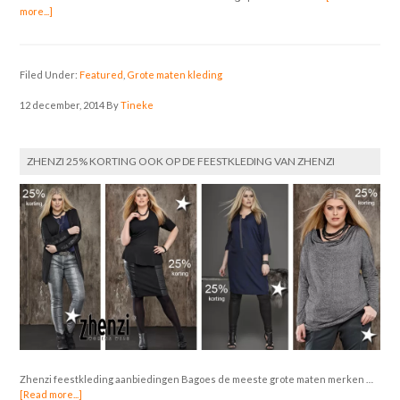
more...]
Filed Under:
Featured
,
Grote maten kleding
12 december, 2014
By
Tineke
ZHENZI 25% KORTING OOK OP DE FEESTKLEDING VAN ZHENZI
Zhenzi feestkleding aanbiedingen Bagoes de meeste grote maten merken …
[Read more...]