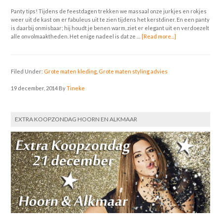
Panty tips! Tijdens de feestdagen trekken we massaal onze jurkjes en rokjes
weer uit de kast om er fabuleus uit te zien tijdens het kerstdiner. En een panty
is daarbij onmisbaar; hij houdt je benen warm, ziet er elegant uit en verdoezelt
alle onvolmaaktheden. Het enige nadeel is dat ze …
[Read more...]
Filed Under:
Grote maten kleding
,
Grote maten styling advies
19 december, 2014
By
Tineke
EXTRA KOOPZONDAG HOORN EN ALKMAAR