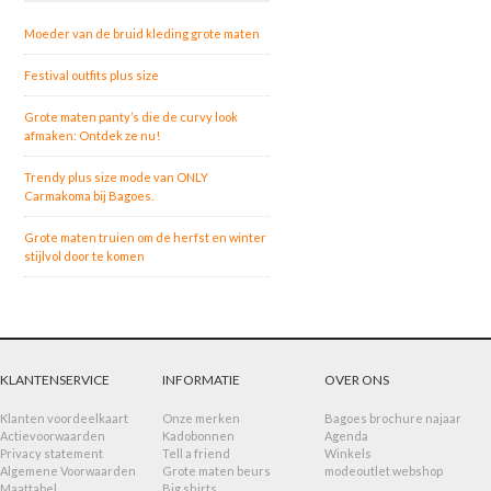
Moeder van de bruid kleding grote maten
Festival outfits plus size
Grote maten panty’s die de curvy look
afmaken: Ontdek ze nu!
Trendy plus size mode van ONLY
Carmakoma bij Bagoes.
Grote maten truien om de herfst en winter
stijlvol door te komen
KLANTENSERVICE
INFORMATIE
OVER ONS
Klanten voordeelkaart
Onze merken
Bagoes brochure najaar
Actievoorwaarden
Kadobonnen
Agenda
Privacy statement
Tell a friend
Winkels
Algemene Voorwaarden
Grote maten beurs
modeoutlet webshop
Maattabel
Big shirts