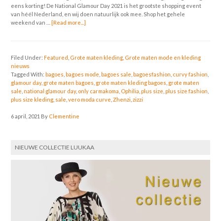
eens korting! De National Glamour Day 2021 is het grootste shopping event
van héél Nederland, en wij doen natuurlijk ook mee. Shop het gehele
weekend van …
[Read more...]
Filed Under:
Featured
,
Grote maten kleding
,
Grote maten mode en kleding
nieuws
Tagged With:
bagoes
,
bagoes mode
,
bagoes sale
,
bagoesfashion
,
curvy fashion
,
glamour day
,
grote maten bagoes
,
grote maten kleding bagoes
,
grote maten
sale
,
national glamour day
,
only carmakoma
,
Ophilia
,
plus size
,
plus size fashion
,
plus size kleding
,
sale
,
vero moda curve
,
Zhenzi
,
zizzi
6 april, 2021
By
Clementine
NIEUWE COLLECTIE LUUKAA