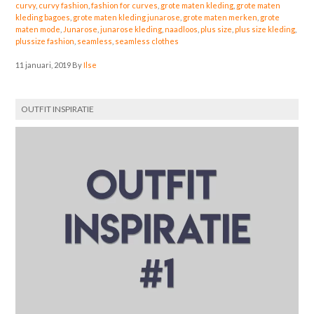
curvy
,
curvy fashion
,
fashion for curves
,
grote maten kleding
,
grote maten
kleding bagoes
,
grote maten kleding junarose
,
grote maten merken
,
grote
maten mode
,
Junarose
,
junarose kleding
,
naadloos
,
plus size
,
plus size kleding
,
plussize fashion
,
seamless
,
seamless clothes
11 januari, 2019
By
Ilse
OUTFIT INSPIRATIE