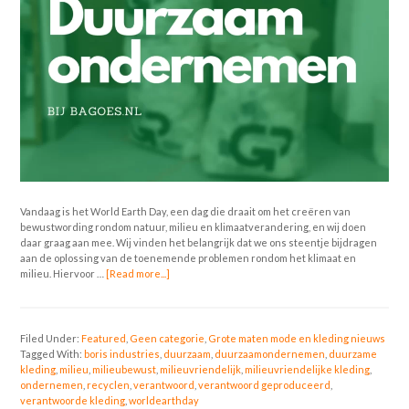
Vandaag is het World Earth Day, een dag die draait om het creëren van
bewustwording rondom natuur, milieu en klimaatverandering, en wij doen
daar graag aan mee. Wij vinden het belangrijk dat we ons steentje bijdragen
aan de oplossing van de toenemende problemen rondom het klimaat en
milieu. Hiervoor …
[Read more...]
Filed Under:
Featured
,
Geen categorie
,
Grote maten mode en kleding nieuws
Tagged With:
boris industries
,
duurzaam
,
duurzaamondernemen
,
duurzame
kleding
,
milieu
,
milieubewust
,
milieuvriendelijk
,
milieuvriendelijke kleding
,
ondernemen
,
recyclen
,
verantwoord
,
verantwoord geproduceerd
,
verantwoorde kleding
,
worldearthday