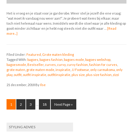
Het is vroeg en je staat voor je garderobe. Weer stel je jezelf die ene vraag:
“wat moet ik vandaag nou weer aan?”. Je probeert wat items bij elkaar, maar
toch niet helemaal naar wens. Inmiddels wordt die stoel waar je alle kleding op
gooit minder zichtbaar en je hebt nog steeds niet die outfit waar …
[Read
more...]
Filed Under:
Featured
,
Grote maten kleding
Tagged With:
bagoes
,
bagoes fashion
,
bagoes mode
,
bagoes webshop
,
bagoesmode
,
Bestseller
,
curves
,
curvy
,
curvy fashion
,
fashion for curves
,
grote maten
,
grote maten mode
,
inspiratie
,
JJ Footwear
,
only carmakoma
,
only
play
,
outfit
,
outfit inspiratie
,
outfitinspiratie
,
plus size
,
plus size fashion
,
zizzi
21 december, 2018
By
Ilse
1
2
3
18
Next Page »
…
STYLING ADVIES