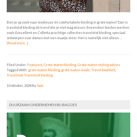
Ben je op zoek naar modieuze én comfortabele kleding in grote maten? Dan is
travelstof kleding dé trend die je niet mag missen. Bovendien bieden merken
zoals Exxcellent en Colletta prachtige collecties travelstof kleding, speciaal
ontworpen voor dames met een maatje meer. Het is namelijk niet alleen …
[Read more...]
Filed Under:
Featured
,
Grote maten kleding
,
Grote maten styling advies
Tagged With:
grote maten kleding
,
grote maten mode
,
Travel kwaliteit
,
Travelstof
,
Travelstof kleding
10 oktober, 2024
By
Sam
DUURZAAM ONDERNEMEN BIJ BAGOES