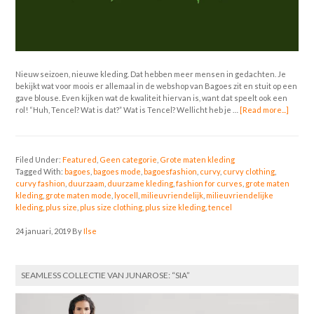
Nieuw seizoen, nieuwe kleding. Dat hebben meer mensen in gedachten. Je
bekijkt wat voor moois er allemaal in de webshop van Bagoes zit en stuit op een
gave blouse. Even kijken wat de kwaliteit hiervan is, want dat speelt ook een
rol! “Huh, Tencel? Wat is dat?” Wat is Tencel? Wellicht heb je …
[Read more...]
Filed Under:
Featured
,
Geen categorie
,
Grote maten kleding
Tagged With:
bagoes
,
bagoes mode
,
bagoesfashion
,
curvy
,
curvy clothing
,
curvy fashion
,
duurzaam
,
duurzame kleding
,
fashion for curves
,
grote maten
kleding
,
grote maten mode
,
lyocell
,
milieuvriendelijk
,
milieuvriendelijke
kleding
,
plus size
,
plus size clothing
,
plus size kleding
,
tencel
24 januari, 2019
By
Ilse
SEAMLESS COLLECTIE VAN JUNAROSE: “SIA”