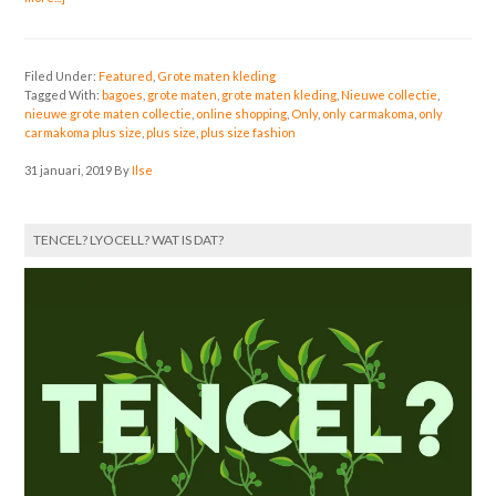
Filed Under:
Featured
,
Grote maten kleding
Tagged With:
bagoes
,
grote maten
,
grote maten kleding
,
Nieuwe collectie
,
nieuwe grote maten collectie
,
online shopping
,
Only
,
only carmakoma
,
only
carmakoma plus size
,
plus size
,
plus size fashion
31 januari, 2019
By
Ilse
TENCEL? LYOCELL? WAT IS DAT?