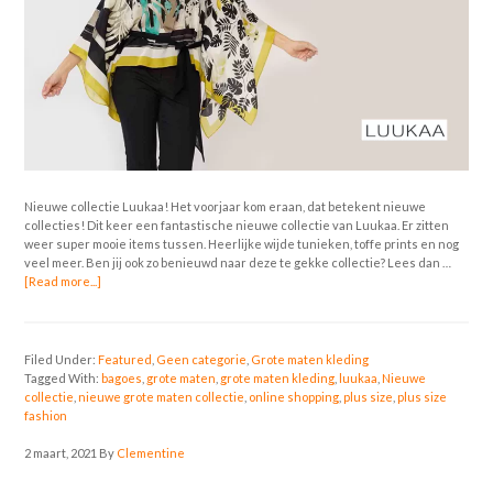
Nieuwe collectie Luukaa! Het voorjaar kom eraan, dat betekent nieuwe
collecties! Dit keer een fantastische nieuwe collectie van Luukaa. Er zitten
weer super mooie items tussen. Heerlijke wijde tunieken, toffe prints en nog
veel meer. Ben jij ook zo benieuwd naar deze te gekke collectie? Lees dan …
[Read more...]
Filed Under:
Featured
,
Geen categorie
,
Grote maten kleding
Tagged With:
bagoes
,
grote maten
,
grote maten kleding
,
luukaa
,
Nieuwe
collectie
,
nieuwe grote maten collectie
,
online shopping
,
plus size
,
plus size
fashion
2 maart, 2021
By
Clementine