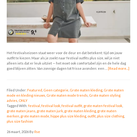
Het festivalseizoen staat weer voor de deur en dat betekent: tijd om jouw
outfit te kiezen. Maar als je zoekt naar festival outfits plus size, wil je niet
alleen iets dat er leuk uitziet — het moet ook comfortabel zijn en de hele dag
goed blijven zitten. Van zonnige dagen tot frisse avonden: een …
[Read more...]
Filed Under:
Featured
,
Geen categorie
,
Grote maten kleding
,
Grote maten
mode en kleding nieuws
,
Grote maten mode trends
,
Grote maten styling
advies
,
ONLY
Tagged With:
festival
,
festival look
,
festival outfit
,
grote maten festival look
,
grote maten jeans
,
grote maten jurk
,
grote maten kleding
,
grote maten
merken
,
grote maten mode
,
hippe plus size kleding
,
outfit
,
plus size clothing
,
plus size fashion
26 maart, 2026
By
Ilse