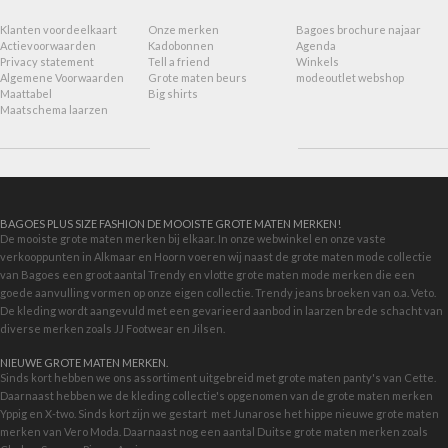
Klanten voordeelkaart
Onze merken
Bagoes brochure najaar
Actievoorwaarden
Kadobonnen
Agenda
Privacy statement
Tell a friend
Winkels
Algemene Voorwaarden
Grote maten beurs
modeoutlet webshop
Maattabel
Big shirts
Maatschema laarzen
BAGOES PLUS SIZE FASHION DE MOOISTE GROTE MATEN MERKEN!
De mooiste grote maten merken bij elkaar. In onze webwinkel en onze vaste
verkooppunten in Alkmaar en Hoorn voeren wij naast de grote maten mode collectie
van Bagoes een groot aantal Trendy en vlotte grote maten mode merken die een
goede aanvulling vormen op onze eigen collectie. Trendy jeans broeken van o.a. Veto.
De kleding wordt aangevuld met een gevarieerd aanbod in
laarzen brede schacht
van
diverse merken zoals JJ Footwear en Jilsen.
NIEUWE GROTE MATEN MERKEN.
Sinds kort hebben we ons assortiment uitgebreid met grote maten panty's van Cette.
Daarnaast hebben we de kleding collectie's opgenomen van de grote maten merken
Yppig en X-two. Sinds kort zijn we gestart met
Junarose
het hippe nieuwe grote maten
merken van Vero Moda. Daarnaast nog een aantal Duitse grote maten merken zoals