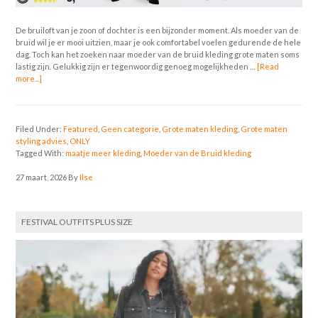
De bruiloft van je zoon of dochter is een bijzonder moment. Als moeder van de
bruid wil je er mooi uitzien, maar je ook comfortabel voelen gedurende de hele
dag. Toch kan het zoeken naar moeder van de bruid kleding grote maten soms
lastig zijn. Gelukkig zijn er tegenwoordig genoeg mogelijkheden …
[Read
more...]
Filed Under:
Featured
,
Geen categorie
,
Grote maten kleding
,
Grote maten
styling advies
,
ONLY
Tagged With:
maatje meer kleding
,
Moeder van de Bruid kleding
27 maart, 2026
By
Ilse
FESTIVAL OUTFITS PLUS SIZE