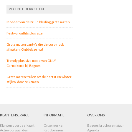
RECENTE BERICHTEN
Moeder van de bruid kleding grote maten
Festival outfits plus size
Grote maten panty’s die de curvy look
afmaken: Ontdek ze nu!
Trendy plus size mode van ONLY
Carmakoma bij Bagoes.
Grote maten truien om de herfst en winter
stijlvol door te komen
KLANTENSERVICE
INFORMATIE
OVER ONS
Klanten voordeelkaart
Onze merken
Bagoes brochure najaar
Actievoorwaarden
Kadobonnen
Agenda