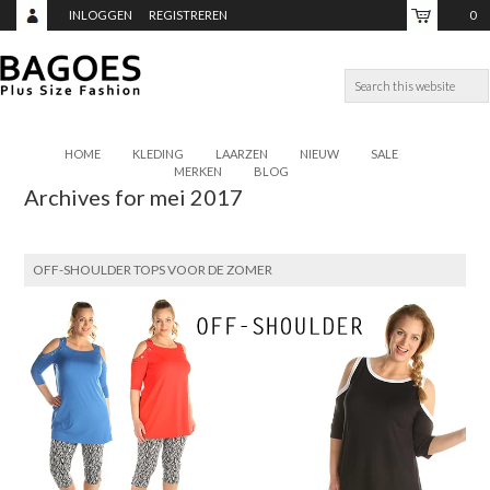
INLOGGEN
REGISTREREN
0
ITEMS,
TOTAAL:
€0,00
HOME
KLEDING
LAARZEN
NIEUW
SALE
MERKEN
BLOG
Archives for mei 2017
OFF-SHOULDER TOPS VOOR DE ZOMER