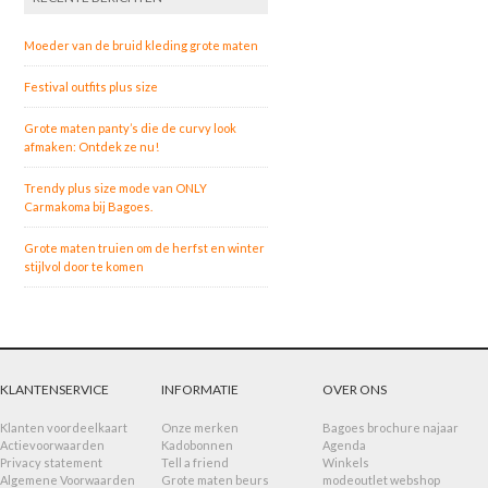
Moeder van de bruid kleding grote maten
Festival outfits plus size
Grote maten panty’s die de curvy look
afmaken: Ontdek ze nu!
Trendy plus size mode van ONLY
Carmakoma bij Bagoes.
Grote maten truien om de herfst en winter
stijlvol door te komen
KLANTENSERVICE
INFORMATIE
OVER ONS
Klanten voordeelkaart
Onze merken
Bagoes brochure najaar
Actievoorwaarden
Kadobonnen
Agenda
Privacy statement
Tell a friend
Winkels
Algemene Voorwaarden
Grote maten beurs
modeoutlet webshop