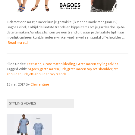
Ook met een maatje meer kun je gemakkelijk met de mode meegaan. Bij
Bagoes vind je altijd de laatste trends en hippe items om je garderobe up-to-
date te maken. Vandaag lichten we een trend uit, waar je de laatste tijd maar
moeilijk omheen kunt. In iedere winkel vind je wel een aantal off-shoulder …
[Read more...]
Filed Under:
Featured
,
Grote maten kleding
,
Grote maten styling advies
Tagged With:
bagoes
,
grote maten jurk
,
grote maten top
,
off-shoulder
,
off-
shoulder jurk
,
off-shoulder top
,
trends
13 mei, 2017
By
Clementine
STYLING ADVIES