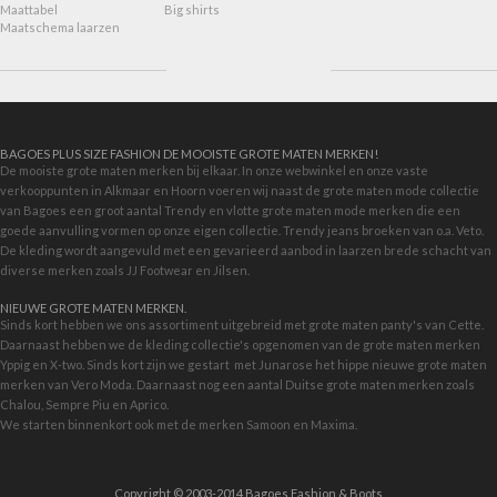
Maattabel
Big shirts
Maatschema laarzen
BAGOES PLUS SIZE FASHION DE MOOISTE GROTE MATEN MERKEN!
De mooiste grote maten merken bij elkaar. In onze webwinkel en onze vaste
verkooppunten in Alkmaar en Hoorn voeren wij naast de grote maten mode collectie
van Bagoes een groot aantal Trendy en vlotte grote maten mode merken die een
goede aanvulling vormen op onze eigen collectie. Trendy jeans broeken van o.a. Veto.
De kleding wordt aangevuld met een gevarieerd aanbod in
laarzen brede schacht
van
diverse merken zoals JJ Footwear en Jilsen.
NIEUWE GROTE MATEN MERKEN.
Sinds kort hebben we ons assortiment uitgebreid met grote maten panty's van Cette.
Daarnaast hebben we de kleding collectie's opgenomen van de grote maten merken
Yppig en X-two. Sinds kort zijn we gestart met
Junarose
het hippe nieuwe grote maten
merken van Vero Moda. Daarnaast nog een aantal Duitse grote maten merken zoals
Chalou, Sempre Piu en Aprico.
We starten binnenkort ook met de merken
Samoon
en Maxima.
Copyright © 2003-2014 Bagoes Fashion & Boots