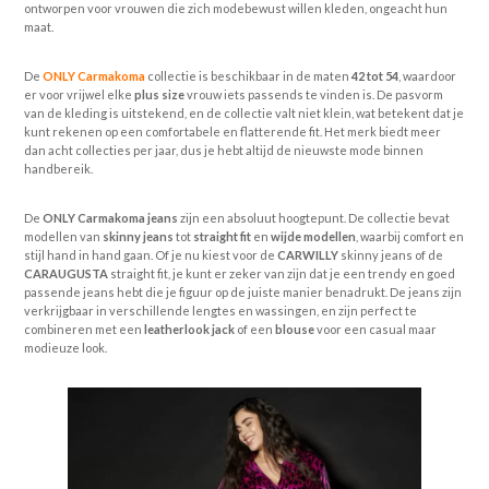
ontworpen voor vrouwen die zich modebewust willen kleden, ongeacht hun
maat.
De
ONLY Carmakoma
collectie is beschikbaar in de maten
42 tot 54
, waardoor
er voor vrijwel elke
plus size
vrouw iets passends te vinden is. De pasvorm
van de kleding is uitstekend, en de collectie valt niet klein, wat betekent dat je
kunt rekenen op een comfortabele en flatterende fit. Het merk biedt meer
dan acht collecties per jaar, dus je hebt altijd de nieuwste mode binnen
handbereik.
De
ONLY Carmakoma jeans
zijn een absoluut hoogtepunt. De collectie bevat
modellen van
skinny jeans
tot
straight fit
en
wijde modellen
, waarbij comfort en
stijl hand in hand gaan. Of je nu kiest voor de
CARWILLY
skinny jeans of de
CARAUGUSTA
straight fit, je kunt er zeker van zijn dat je een trendy en goed
passende jeans hebt die je figuur op de juiste manier benadrukt. De jeans zijn
verkrijgbaar in verschillende lengtes en wassingen, en zijn perfect te
combineren met een
leatherlook jack
of een
blouse
voor een casual maar
modieuze look.