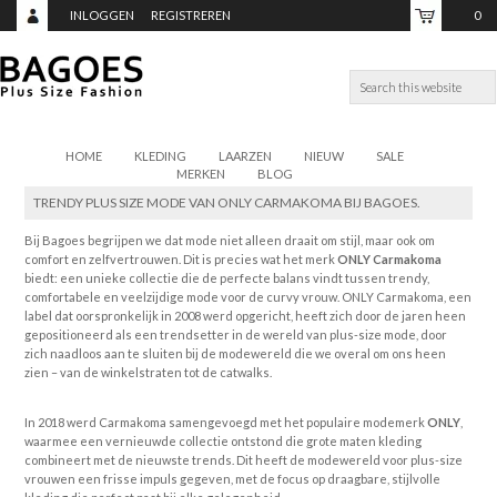
INLOGGEN
REGISTREREN
0
ITEMS,
TOTAAL:
€0,00
HOME
KLEDING
LAARZEN
NIEUW
SALE
MERKEN
BLOG
TRENDY PLUS SIZE MODE VAN ONLY CARMAKOMA BIJ BAGOES.
Bij Bagoes begrijpen we dat mode niet alleen draait om stijl, maar ook om
comfort en zelfvertrouwen. Dit is precies wat het merk
ONLY Carmakoma
biedt: een unieke collectie die de perfecte balans vindt tussen trendy,
comfortabele en veelzijdige mode voor de curvy vrouw. ONLY Carmakoma, een
label dat oorspronkelijk in 2008 werd opgericht, heeft zich door de jaren heen
gepositioneerd als een trendsetter in de wereld van plus-size mode, door
zich naadloos aan te sluiten bij de modewereld die we overal om ons heen
zien – van de winkelstraten tot de catwalks.
In 2018 werd Carmakoma samengevoegd met het populaire modemerk
ONLY
,
waarmee een vernieuwde collectie ontstond die grote maten kleding
combineert met de nieuwste trends. Dit heeft de modewereld voor plus-size
vrouwen een frisse impuls gegeven, met de focus op draagbare, stijlvolle