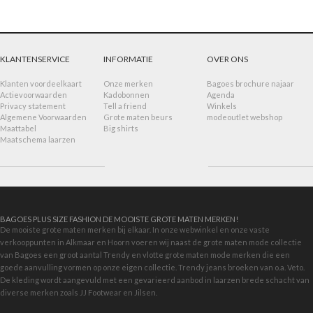
KLANTENSERVICE
INFORMATIE
OVER ONS
Klanten voordeelkaart
Onze merken
Bagoes brochure najaar
Actievoorwaarden
Kadobonnen
Agenda
Privacy statement
Tell a friend
Winkels
Algemene Voorwaarden
Grote maten beurs
modeoutlet webshop
Maattabel
Big shirts
Maatschema laarzen
BAGOES PLUS SIZE FASHION DE MOOISTE GROTE MATEN MERKEN!
De mooiste grote maten merken bij elkaar. In onze webwinkel en onze vaste
verkooppunten in Alkmaar en Hoorn voeren wij naast de grote maten mode collectie
van Bagoes een groot aantal Trendy en vlotte grote maten mode merken die een
goede aanvulling vormen op onze eigen collectie. Trendy jeans broeken van o.a. Veto.
De kleding wordt aangevuld met een gevarieerd aanbod in
laarzen brede schacht
van
diverse merken zoals JJ Footwear en Jilsen.