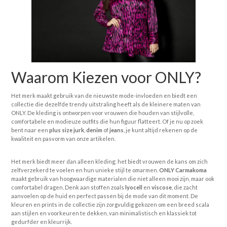
Waarom Kiezen voor ONLY?
Het merk maakt gebruik van de nieuwste mode-invloeden en biedt een
collectie die dezelfde trendy uitstraling heeft als de kleinere maten van
ONLY. De kleding is ontworpen voor vrouwen die houden van stijlvolle,
comfortabele en modieuze outfits die hun figuur flatteert. Of je nu op zoek
bent naar een
plus size jurk
,
denim
of
jeans
, je kunt altijd rekenen op de
kwaliteit en pasvorm van onze artikelen.
Het merk biedt meer dan alleen kleding; het biedt vrouwen de kans om zich
zelfverzekerd te voelen en hun unieke stijl te omarmen.
ONLY Carmakoma
maakt gebruik van hoogwaardige materialen die niet alleen mooi zijn, maar ook
comfortabel dragen. Denk aan stoffen zoals
lyocell
en
viscose
, die zacht
aanvoelen op de huid en perfect passen bij de mode van dit moment. De
kleuren en prints in de collectie zijn zorgvuldig gekozen om een breed scala
aan stijlen en voorkeuren te dekken, van minimalistisch en klassiek tot
gedurfder en kleurrijk.