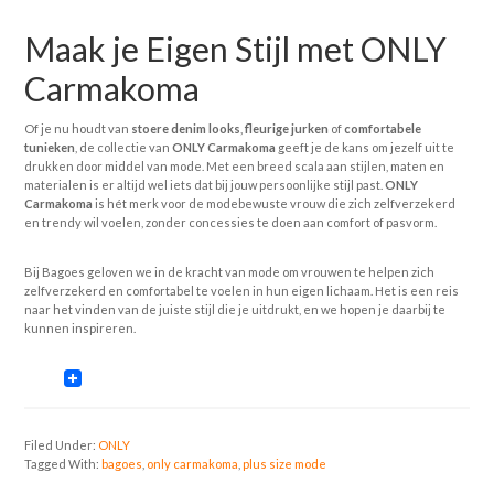
Maak je Eigen Stijl met ONLY
Carmakoma
Of je nu houdt van
stoere denim looks
,
fleurige jurken
of
comfortabele
tunieken
, de collectie van
ONLY Carmakoma
geeft je de kans om jezelf uit te
drukken door middel van mode. Met een breed scala aan stijlen, maten en
materialen is er altijd wel iets dat bij jouw persoonlijke stijl past.
ONLY
Carmakoma
is hét merk voor de modebewuste vrouw die zich zelfverzekerd
en trendy wil voelen, zonder concessies te doen aan comfort of pasvorm.
Bij Bagoes geloven we in de kracht van mode om vrouwen te helpen zich
zelfverzekerd en comfortabel te voelen in hun eigen lichaam. Het is een reis
naar het vinden van de juiste stijl die je uitdrukt, en we hopen je daarbij te
kunnen inspireren.
Filed Under:
ONLY
Tagged With:
bagoes
,
only carmakoma
,
plus size mode