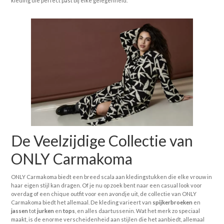
kleding die perfect past bij elke gelegenheid.
De Veelzijdige Collectie van
ONLY Carmakoma
ONLY Carmakoma biedt een breed scala aan kledingstukken die elke vrouw in
haar eigen stijl kan dragen. Of je nu op zoek bent naar een casual look voor
overdag of een chique outfit voor een avondje uit, de collectie van ONLY
Carmakoma biedt het allemaal. De kleding varieert van
spijkerbroeken
en
jassen
tot
jurken
en
tops
, en alles daartussenin. Wat het merk zo speciaal
maakt, is de enorme verscheidenheid aan stijlen die het aanbiedt, allemaal