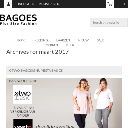
INLOGGEN
REGISTREREN
0
ITEMS,
TOTAAL:
€0,00
HOME
KLEDING
LAARZEN
NIEUW
SALE
MERKEN
BLOG
Archives for maart 2017
X-TWO BASICS IS NU YESTA BASICS