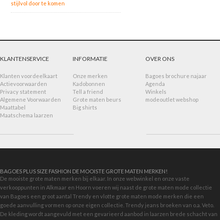
stijlvol door te komen
KLANTENSERVICE
INFORMATIE
OVER ONS
Klanten voordeelkaart
Onze merken
Bagoes brochure najaar
Actievoorwaarden
Kadobonnen
Agenda
Privacy statement
Tell a friend
Winkels
Algemene Voorwaarden
Grote maten beurs
modeoutlet webshop
Maattabel
Big shirts
Maatschema laarzen
BAGOES PLUS SIZE FASHION DE MOOISTE GROTE MATEN MERKEN!
De mooiste grote maten merken bij elkaar. In onze webwinkel en onze vaste
verkooppunten in Alkmaar en Hoorn voeren wij naast de grote maten mode collectie
van Bagoes een groot aantal Trendy en vlotte grote maten mode merken die een
goede aanvulling vormen op onze eigen collectie. Trendy jeans broeken van o.a. Veto.
De kleding wordt aangevuld met een gevarieerd aanbod in
laarzen brede schacht
van