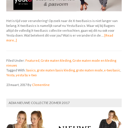
Het is tijd voor verandering! Op zoek naar de X-two Basics is niet langer van
belang. X-two Basics is namelijk vanaf nu Yesta Basics. Waar wij bij Bagoes
altijd de volledig X-two Basic collectie verkochten, gaan wij dit nu ook voor
Yesta doen. Wat betekent dit voor jou? Wat is er veranderd in de …
[Read
more...]
Filed Under:
Featured
,
Grote maten kleding
,
Grote maten mode en kleding
nieuws
Tagged With:
basics
,
grote maten basis kleding
,
grote maten mode
,
x-two basic
,
Yesta
,
yesta by x-two
23 maart, 2017
By
Clementine
ADIA NIEUWE COLLECTIE ZOMER 2017