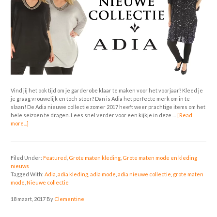
Vind jij het ook tijd om je garderobe klaar te maken voor het voorjaar? Kleed je
je graag vrouwelijk en toch stoer? Dan is Adia het perfecte merk om in te
slaan! De Adia nieuwe collectie zomer 2017 heeft weer prachtige items om het
hele seizoen te dragen. Lees snel verder voor een kijkje in deze …
[Read
more...]
Filed Under:
Featured
,
Grote maten kleding
,
Grote maten mode en kleding
nieuws
Tagged With:
Adia
,
adia kleding
,
adia mode
,
adia nieuwe collectie
,
grote maten
mode
,
Nieuwe collectie
18 maart, 2017
By
Clementine