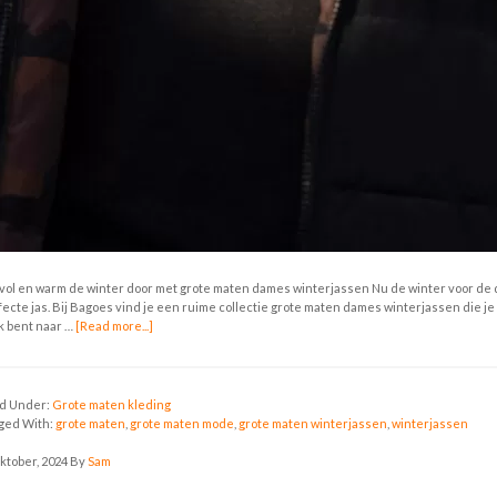
jlvol en warm de winter door met grote maten dames winterjassen Nu de winter voor de de
fecte jas. Bij Bagoes vind je een ruime collectie grote maten dames winterjassen die je 
k bent naar …
[Read more...]
ed Under:
Grote maten kleding
ged With:
grote maten
,
grote maten mode
,
grote maten winterjassen
,
winterjassen
oktober, 2024
By
Sam