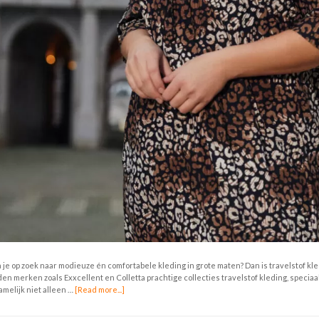
 je op zoek naar modieuze én comfortabele kleding in grote maten? Dan is travelstof kl
den merken zoals Exxcellent en Colletta prachtige collecties travelstof kleding, speci
amelijk niet alleen …
[Read more...]