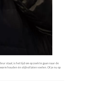
ur staat, is het tijd om op zoek te gaan naar de
warm houden én stijlvol laten voelen. Of je nu op