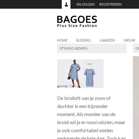
INLOGGEN
REGISTREREN
HOME
KLEDING
LAARZEN
NIEUW
STYLING ADVIES
G
De bruiloft van je zoon of
dochter is een bijzonder
moment. Als moeder van de
bruid wil je er mooi uitzien, maar
je ook comfortabel voelen
gedurende de hele dag. Toch kan