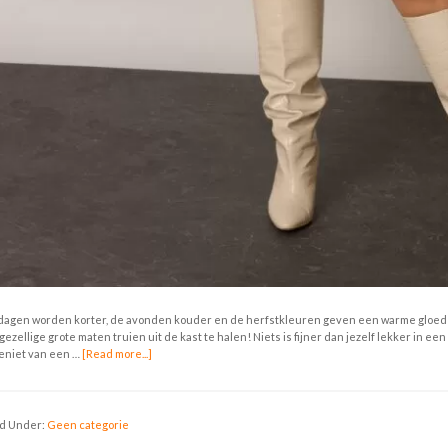
dagen worden korter, de avonden kouder en de herfstkleuren geven een warme gloed aa
gezellige grote maten truien uit de kast te halen! Niets is fijner dan jezelf lekker in ee
geniet van een …
[Read more...]
ed Under:
Geen categorie