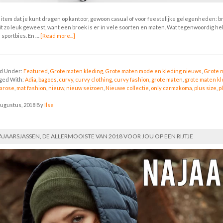
 item dat je kunt dragen op kantoor, gewoon casual of voor feestelijke gelegenheden: 
it zo leuk geweest, want een broek is er in vele soorten en maten. Wat tegenwoordig hel
 sportbies. En …
[Read more...]
ed Under:
Featured
,
Grote maten kleding
,
Grote maten mode en kleding nieuws
,
Grote m
ged With:
Adia
,
bagoes
,
curvy
,
curvy clothing
,
curvy fashion
,
grote maten
,
grote maten kl
arose
,
mat fashion
,
nieuw
,
nieuw seizoen
,
Nieuwe collectie
,
only carmakoma
,
plus size
,
p
augustus, 2018
By
Ilse
AJAARSJASSEN, DE ALLERMOOISTE VAN 2018 VOOR JOU OP EEN RIJTJE