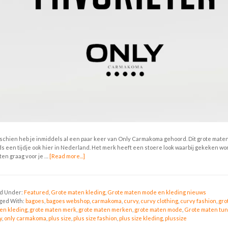
schien heb je inmiddels al een paar keer van Only Carmakoma gehoord. Dit grote mate
ds een tijdje ook hier in Nederland. Het merk heeft een stoere look waarbij gekeken w
hten graag voor je …
[Read more...]
ed Under:
Featured
,
Grote maten kleding
,
Grote maten mode en kleding nieuws
ged With:
bagoes
,
bagoes webshop
,
carmakoma
,
curvy
,
curvy clothing
,
curvy fashion
,
gro
en kleding
,
grote maten merk
,
grote maten merken
,
grote maten mode
,
Grote maten tu
y
,
only carmakoma
,
plus size
,
plus size fashion
,
plus size kleding
,
plussize