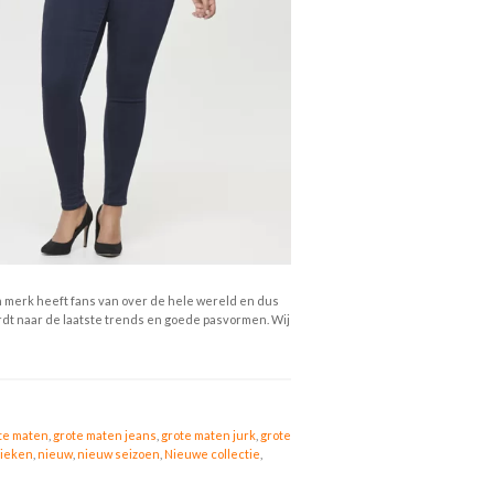
n merk heeft fans van over de hele wereld en dus
ordt naar de laatste trends en goede pasvormen. Wij
te maten
,
grote maten jeans
,
grote maten jurk
,
grote
nieken
,
nieuw
,
nieuw seizoen
,
Nieuwe collectie
,