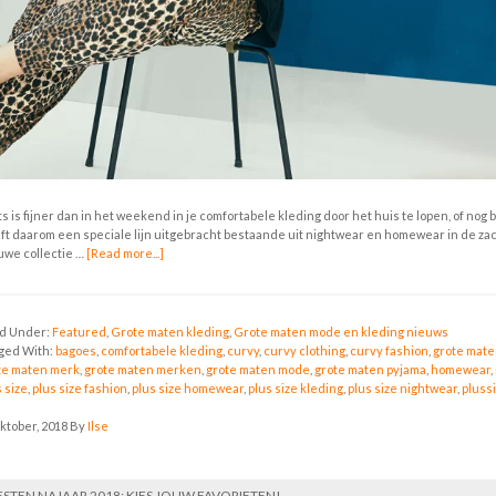
s is fijner dan in het weekend in je comfortabele kleding door het huis te lopen, of nog b
ft daarom een speciale lijn uitgebracht bestaande uit nightwear en homewear in de zach
uwe collectie …
[Read more...]
ed Under:
Featured
,
Grote maten kleding
,
Grote maten mode en kleding nieuws
ged With:
bagoes
,
comfortabele kleding
,
curvy
,
curvy clothing
,
curvy fashion
,
grote mat
te maten merk
,
grote maten merken
,
grote maten mode
,
grote maten pyjama
,
homewear
,
 size
,
plus size fashion
,
plus size homewear
,
plus size kleding
,
plus size nightwear
,
pluss
oktober, 2018
By
Ilse
ESTEN NAJAAR 2018: KIES JOUW FAVORIETEN!