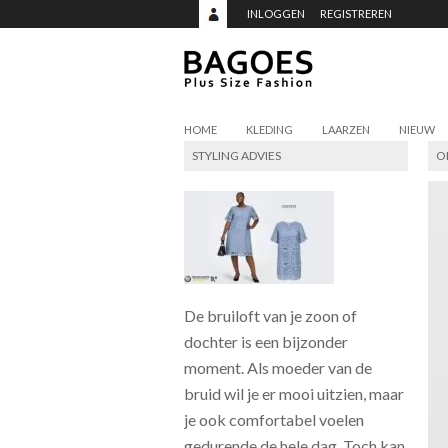
INLOGGEN
REGISTREREN
HOME
KLEDING
LAARZEN
NIEUW
STYLING ADVIES
O
De bruiloft van je zoon of
dochter is een bijzonder
moment. Als moeder van de
bruid wil je er mooi uitzien, maar
je ook comfortabel voelen
gedurende de hele dag. Toch kan