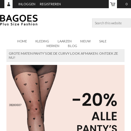
INLOGGEN
REGISTREREN
0
ITEMS,
TOTAAL:
€0,00
HOME
KLEDING
LAARZEN
NIEUW
SALE
MERKEN
BLOG
GROTE MATEN PANTY’S DIE DE CURVY LOOK AFMAKEN: ONTDEK ZE
NU!