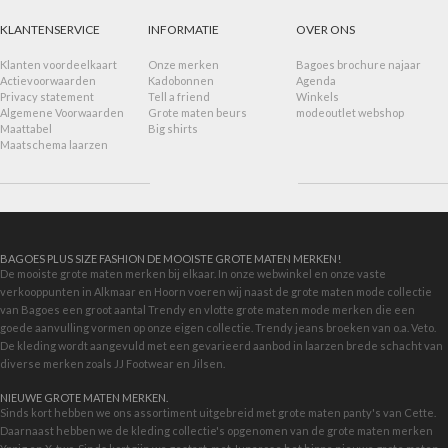
KLANTENSERVICE
INFORMATIE
OVER ONS
Klanten voordeelkaart
Onze merken
Bagoes brochure najaar
Actievoorwaarden
Kadobonnen
Agenda
Privacy statement
Tell a friend
Winkels
Algemene Voorwaarden
Grote maten beurs
modeoutlet webshop
Maattabel
Big shirts
Maatschema laarzen
BAGOES PLUS SIZE FASHION DE MOOISTE GROTE MATEN MERKEN!
De mooiste grote maten merken bij elkaar. In onze webwinkel en onze vaste
verkooppunten in Alkmaar en Hoorn voeren wij naast de grote maten mode collectie
van Bagoes een groot aantal Trendy en vlotte grote maten mode merken die een
goede aanvulling vormen op onze eigen collectie. Trendy jeans broeken van o.a. Veto.
De kleding wordt aangevuld met een gevarieerd aanbod in
laarzen brede schacht
van
diverse merken zoals JJ Footwear en Jilsen.
NIEUWE GROTE MATEN MERKEN.
Sinds kort hebben we ons assortiment uitgebreid met grote maten panty's van Cette.
Daarnaast hebben we de kleding collectie's opgenomen van de grote maten merken