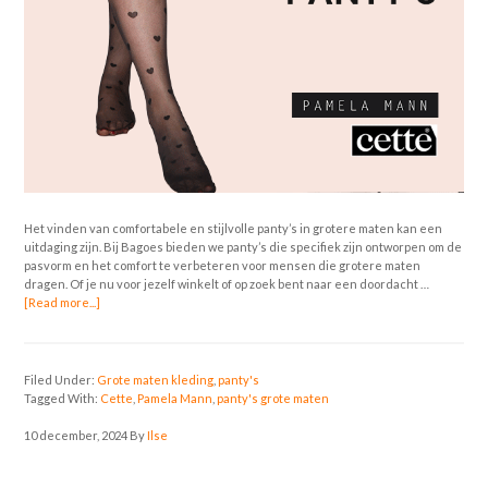
Het vinden van comfortabele en stijlvolle panty’s in grotere maten kan een
uitdaging zijn. Bij Bagoes bieden we panty’s die specifiek zijn ontworpen om de
pasvorm en het comfort te verbeteren voor mensen die grotere maten
dragen. Of je nu voor jezelf winkelt of op zoek bent naar een doordacht …
[Read more...]
Filed Under:
Grote maten kleding
,
panty's
Tagged With:
Cette
,
Pamela Mann
,
panty's grote maten
10 december, 2024
By
Ilse