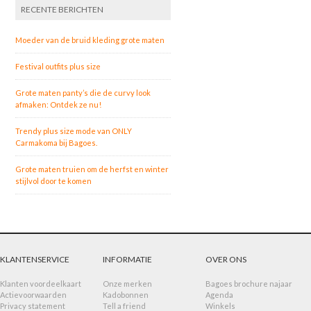
RECENTE BERICHTEN
Moeder van de bruid kleding grote maten
Festival outfits plus size
Grote maten panty’s die de curvy look
afmaken: Ontdek ze nu!
Trendy plus size mode van ONLY
Carmakoma bij Bagoes.
Grote maten truien om de herfst en winter
stijlvol door te komen
KLANTENSERVICE
INFORMATIE
OVER ONS
Klanten voordeelkaart
Onze merken
Bagoes brochure najaar
Actievoorwaarden
Kadobonnen
Agenda
Privacy statement
Tell a friend
Winkels