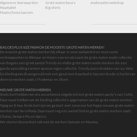
Algemene Voorwaarden
Grote maten beurs
modeoutlet webshop
Maattabel
Big shirts
Maatschema laarzen
BAGOES PLUS SIZE FASHION DE MOOISTE GROTE MATEN MERKEN!
De mooiste grote maten merken bij elkaar. In onze webwinkel en onze vaste
verkooppunten in Alkmaar en Hoorn voeren wij naast de grote maten mode collectie
van Bagoes een groot aantal Trendy en vlotte grote maten mode merken die een
goede aanvulling vormen op onze eigen collectie. Trendy jeans broeken van o.a. Veto.
De kleding wordt aangevuld met een gevarieerd aanbod in
laarzen brede schacht
van
diverse merken zoals JJ Footwear en Jilsen.
NIEUWE GROTE MATEN MERKEN.
Sinds kort hebben we ons assortiment uitgebreid met grote maten panty's van Cette.
Daarnaast hebben we de kleding collectie's opgenomen van de grote maten merken
Yppig en X-two. Sinds kort zijn we gestart met
Junarose
het hippe nieuwe grote maten
merken van Vero Moda. Daarnaast nog een aantal Duitse grote maten merken zoals
Chalou, Sempre Piu en Aprico.
We starten binnenkort ook met de merken
Samoon
en Maxima.