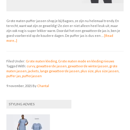
Grote maten puffer jassen shop je bij Bagoes, ze zijn nu helemaal trendy. En
terecht, want wat zijn ze geweldig! Ze zien er niet alleen heel leuk uit, maar
zijn ook nog is super lekker warm. Doordat het een gewatteerde jas is, ben je
goed voorbereid op de koudere dagen. De puffer jas is dus een …
[Read
more...]
Filed Under:
Grote maten kleding
,
Grote maten mode en kleding nieuws
Tagged With:
curvy
,
gewatteerde jassen
,
gewatteerde winterjassen
,
grote
maten jassen
,
jackets
,
lange gewatteerde jassen
,
plus size
,
plus size jassen
,
puffer jas
,
pufferjassen
9 november, 2021
By
Chantal
STYLING ADVIES