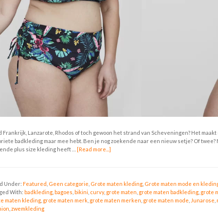
d Frankrijk, Lanzarote, Rhodos of toch gewoon het strand van Scheveningen? Het maakt nie
oriete badkleding maar mee hebt. Ben je nog zoekende naar een nieuw setje? Of twee? N
ende plus size kleding heeft …
[Read more...]
ed Under:
Featured
,
Geen categorie
,
Grote maten kleding
,
Grote maten mode en kledin
ged With:
badkleding
,
bagoes
,
bikini
,
curvy
,
grote maten
,
grote maten badkleding
,
grote 
te maten kleding
,
grote maten merk
,
grote maten merken
,
grote maten mode
,
Junarose
,
hion
,
zwemkleding