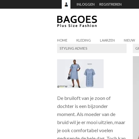
INLOGGEN
REGISTREREN
HOME
KLEDING
LAARZEN
NIEUW
STYLING ADVIES
G
De bruiloft van je zoon of
dochter is een bijzonder
moment. Als moeder van de
bruid wil je er mooi uitzien, maar
je ook comfortabel voelen
gedurende de hele dag. Toch kan