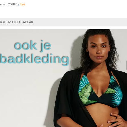
maart, 2018
By
Ilse
ROTE MATEN BADPAK