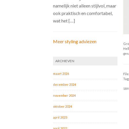
namelijk niet alleen stijlvol, maar
ook praktisch en comfortabel,
wat het […]
Meer styling adviezen
Gro
Hel
ges
ARCHIEVEN
maart 2026
Fil
Tag
december 2024
18 f
november 2024
oktober 2024
april 2023
april 2022